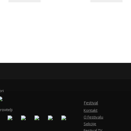
ori
Festival
rovitelji
Kontakt
O Festivalu
Sekcije
Festival TV