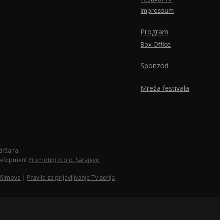
Impressum
Program
Box Office
Sponzori
Mreža festivala
držana.
elopment
Promotim d.o.o. Sarajevo
e filmova
|
Pravila za prijavljivanje TV serija