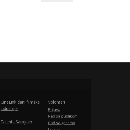
CineLink dani filmske
Volonteri
industrije
Prijava
Rad sa publikom
Talents Sarajevo
Rad sa gostima
Izazovi