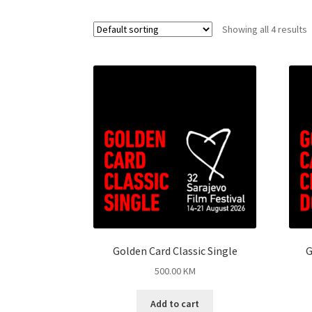
Showing all 4 results
Golden Card Classic Single
G
500.00
KM
Add to cart