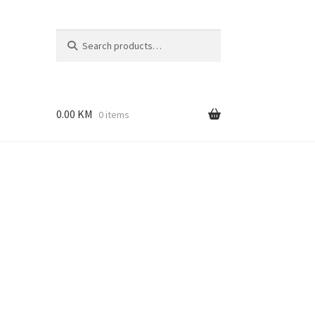
Search
Search
for:
0.00
KM
0 items