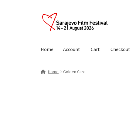
Skip
Skip
to
to
navigation
content
Home
Account
Cart
Checkout
Home
Account
Cart
Checkout
Home
Golden Card