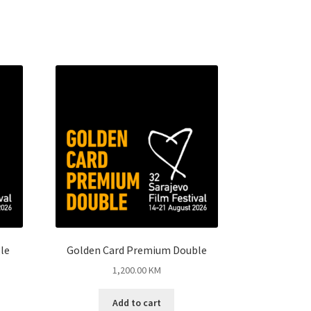
le
Golden Card Premium Double
1,200.00
KM
Add to cart