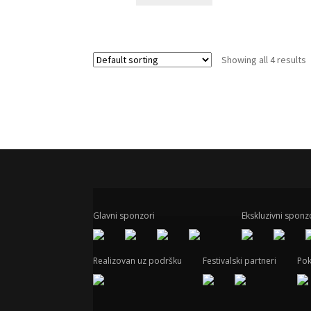
Showing all 4 results
Glavni sponzori
Ekskluzivni sponz
Realizovan uz podršku
Festivalski partneri
Pok