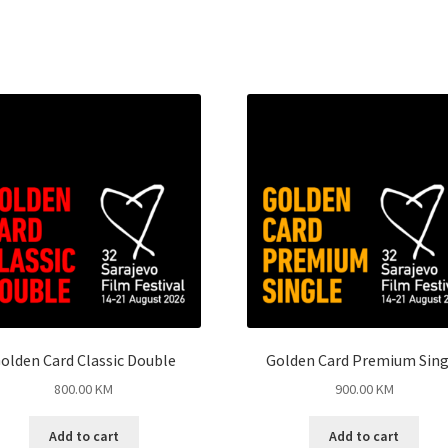
olden Card Classic Double
Golden Card Premium Sing
800.00
KM
900.00
KM
Add to cart
Add to cart